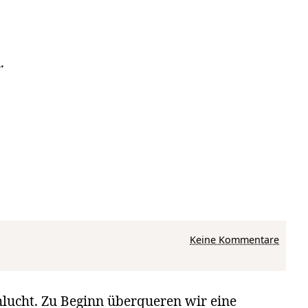
.
zu Von Thusis über Hohen Rätien durch die 
Keine Kommentare
lucht. Zu Beginn überqueren wir eine