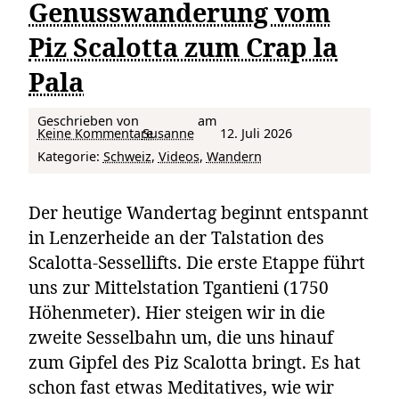
Genusswanderung vom
Piz Scalotta zum Crap la
Pala
Geschrieben von
am
zu Gipfelzauber und Tiefblicke: Eine Genusswanderung vom Piz Scalotta zum Crap la Pala
Keine Kommentare
Susanne
12. Juli 2026
Kategorie:
Schweiz
, 
Videos
, 
Wandern
Der heutige Wandertag beginnt entspannt
in Lenzerheide an der Talstation des
Scalotta-Sessellifts. Die erste Etappe führt
uns zur Mittelstation Tgantieni (1750
Höhenmeter). Hier steigen wir in die
zweite Sesselbahn um, die uns hinauf
zum Gipfel des Piz Scalotta bringt. Es hat
schon fast etwas Meditatives, wie wir