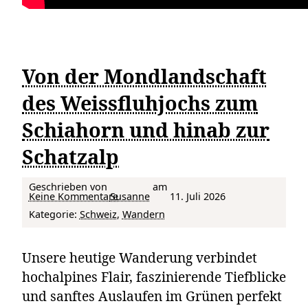
Von der Mondlandschaft
des Weissfluhjochs zum
Schiahorn und hinab zur
Schatzalp
Geschrieben von
am
zu Von der Mondlandschaft des Weissfluhjochs zum Schiahorn und hinab zur Schatzalp
Keine Kommentare
Susanne
11. Juli 2026
Kategorie:
Schweiz
, 
Wandern
Unsere heutige Wanderung verbindet
hochalpines Flair, faszinierende Tiefblicke
und sanftes Auslaufen im Grünen perfekt