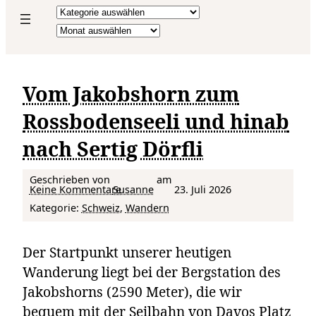
Kategorien
Archiv
Vom Jakobshorn zum
Rossbodenseeli und hinab
nach Sertig Dörfli
Geschrieben von
am
zu Vom Jakobshorn zum Rossbodenseeli und hinab nach Sertig Dörfli
Keine Kommentare
Susanne
23. Juli 2026
Kategorie:
Schweiz
, 
Wandern
Der Startpunkt unserer heutigen
Wanderung liegt bei der Bergstation des
Jakobshorns (2590 Meter), die wir
bequem mit der Seilbahn von Davos Platz