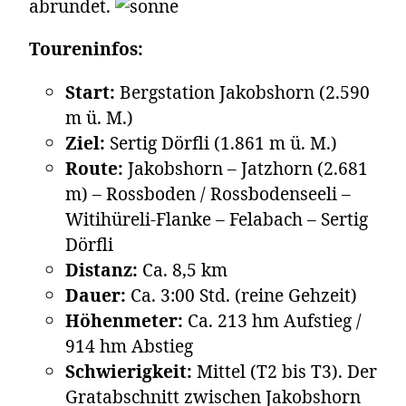
abrundet.
Toureninfos:
Start:
Bergstation Jakobshorn (2.590
m ü. M.)
Ziel:
Sertig Dörfli (1.861 m ü. M.)
Route:
Jakobshorn – Jatzhorn (2.681
m) – Rossboden / Rossbodenseeli –
Witihüreli-Flanke – Felabach – Sertig
Dörfli
Distanz:
Ca. 8,5 km
Dauer:
Ca. 3:00 Std. (reine Gehzeit)
Höhenmeter:
Ca. 213 hm Aufstieg /
914 hm Abstieg
Schwierigkeit:
Mittel (T2 bis T3). Der
Gratabschnitt zwischen Jakobshorn