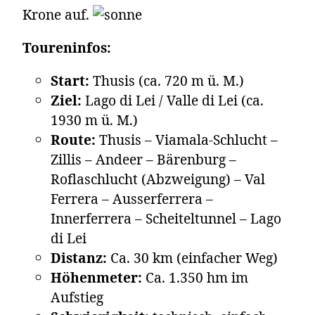
Krone auf.
Toureninfos:
Start:
Thusis (ca. 720 m ü. M.)
Ziel:
Lago di Lei / Valle di Lei (ca.
1930 m ü. M.)
Route:
Thusis – Viamala-Schlucht –
Zillis – Andeer – Bärenburg –
Roflaschlucht (Abzweigung) – Val
Ferrera – Ausserferrera –
Innerferrera – Scheiteltunnel – Lago
di Lei
Distanz:
Ca. 30 km (einfacher Weg)
Höhenmeter:
Ca. 1.350 hm im
Aufstieg