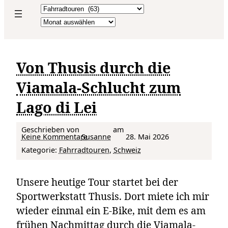
Kategorien
Archiv
Von Thusis durch die
Viamala-Schlucht zum
Lago di Lei
Geschrieben von
am
zu Von Thusis durch die Viamala-Schlucht zum Lago di Lei
Keine Kommentare
Susanne
28. Mai 2026
Kategorie:
Fahrradtouren
, 
Schweiz
Unsere heutige Tour startet bei der
Sportwerkstatt Thusis. Dort miete ich mir
wieder einmal ein E-Bike, mit dem es am
frühen Nachmittag durch die Viamala-