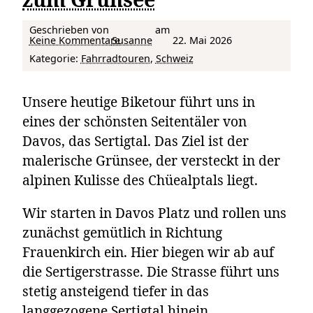
Geschrieben von
am
zu Von Davos Platz über Sertig- und Chüealptal zum Grünsee
Keine Kommentare
Susanne
22. Mai 2026
Kategorie:
Fahrradtouren
, 
Schweiz
Unsere heutige Biketour führt uns in
eines der schönsten Seitentäler von
Davos, das Sertigtal. Das Ziel ist der
malerische Grünsee, der versteckt in der
alpinen Kulisse des Chüealptals liegt.
Wir starten in Davos Platz und rollen uns
zunächst gemütlich in Richtung
Frauenkirch ein. Hier biegen wir ab auf
die Sertigerstrasse. Die Strasse führt uns
stetig ansteigend tiefer in das
langgezogene Sertigtal hinein.