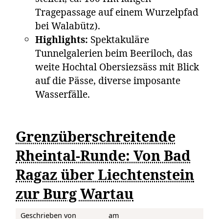
Tragepassage auf einem Wurzelpfad
bei Walabütz).
Highlights:
Spektakuläre
Tunnelgalerien beim Beeriloch, das
weite Hochtal Obersiezsäss mit Blick
auf die Pässe, diverse imposante
Wasserfälle.
Grenzüberschreitende
Rheintal-Runde: Von Bad
Ragaz über Liechtenstein
zur Burg Wartau
Geschrieben von
am