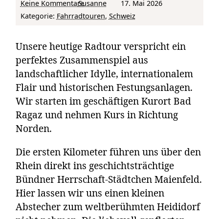
zu Grenzüberschreitende Rheintal-Runde: Von Bad Ragaz über Liechtenstein zur Burg Wartau
Keine Kommentare
Susanne
17. Mai 2026
Kategorie:
Fahrradtouren
, 
Schweiz
Unsere heutige Radtour verspricht ein
perfektes Zusammenspiel aus
landschaftlicher Idylle, internationalem
Flair und historischen Festungsanlagen.
Wir starten im geschäftigen Kurort Bad
Ragaz und nehmen Kurs in Richtung
Norden.
Die ersten Kilometer führen uns über den
Rhein direkt ins geschichtsträchtige
Bündner Herrschaft-Städtchen Maienfeld.
Hier lassen wir uns einen kleinen
Abstecher zum weltberühmten Heididorf