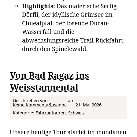
Highlights:
Das malerische Sertig
Dörfli, der idyllische Grünsee im
Chüealptal, der tosende Ducan-
Wasserfall und die
abwechslungsreiche Trail-Rückfahrt
durch den Spinelewald.
Von Bad Ragaz ins
Weisstannental
Geschrieben von
am
zu Von Bad Ragaz ins Weisstannental
Keine Kommentare
Susanne
21. Mai 2026
Kategorie:
Fahrradtouren
, 
Schweiz
Unsere heutige Tour startet im mondänen