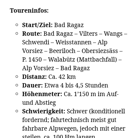
Toureninfos:
Start/Ziel:
Bad Ragaz
Route:
Bad Ragaz – Vilters – Wangs –
Schwendi – Weisstannen – Alp
Vorsiez – Beeriloch – Obersiezsäss –
P. 1450 – Walabütz (Mattbachfall) –
Alp Vorsiez – Bad Ragaz
Distanz:
Ca. 42 km
Dauer:
Etwa 4 bis 4,5 Stunden
Höhenmeter:
Ca. 1’150 m im Auf-
und Abstieg
Schwierigkeit:
Schwer (konditionell
fordernd; fahrtechnisch meist gut
fahrbare Alpwegen, jedoch mit einer
steilen, ca. 100 Hm langen