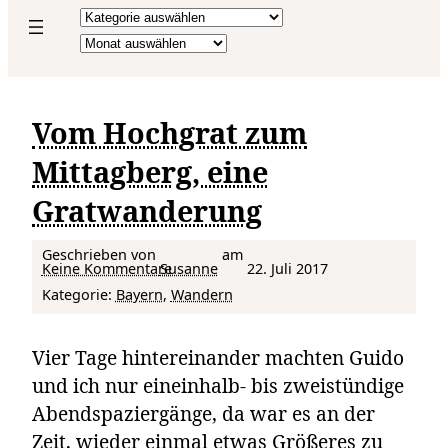
Kategorien
Archiv
Vom Hochgrat zum
Mittagberg, eine
Gratwanderung
Geschrieben von
am
zu Vom Hochgrat zum Mittagberg, eine Gratwanderung
Keine Kommentare
Susanne
22. Juli 2017
Kategorie:
Bayern
, 
Wandern
Vier Tage hintereinander machten Guido
und ich nur eineinhalb- bis zweistündige
Abendspaziergänge, da war es an der
Zeit, wieder einmal etwas Größeres zu