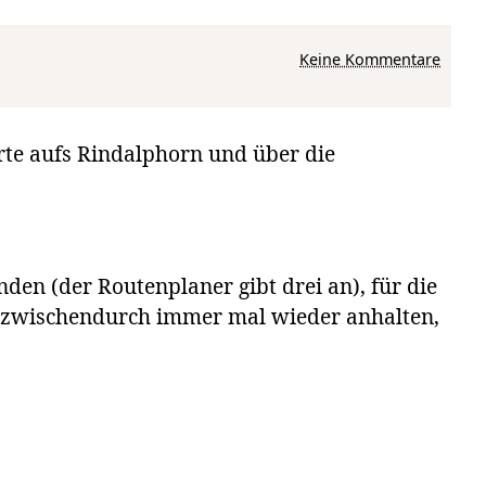
zu Über die Brunnenauscharte aufs Rindalphorn und über die Gündl
Keine Kommentare
rte aufs Rindalphorn und über die
en (der Routenplaner gibt drei an), für die
ir zwischendurch immer mal wieder anhalten,
: