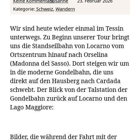
zu Von Cardada in die Tiefe: Locarnos Panorama-Abstieg
Keine Kommentare
Susanne
23. Februar 2026
Kategorie:
Schweiz
, 
Wandern
Wir sind heute wieder einmal im Tessin
unterwegs. Zu Beginn unserer Tour bringt
uns die Standseilbahn von Locarno vom
Ortszentrum hinauf nach Orselina
(Madonna del Sasso). Dort steigen wir um
in die moderne Gondelbahn, die uns
direkt auf den Hausberg nach Cardada
schwebt. Der Blick von der Talstation der
Gondelbahn zurück auf Locarno und den
Lago Maggiore:
Bilder, die während der Fahrt mit der