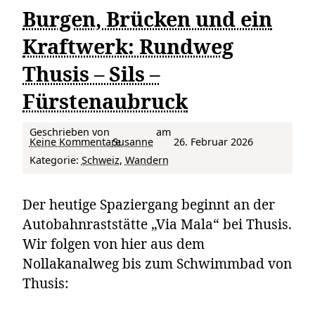
Burgen, Brücken und ein
Kraftwerk: Rundweg
Thusis – Sils –
Fürstenaubruck
Geschrieben von
am
zu Burgen, Brücken und ein Kraftwerk: Rundweg Thusis – Sils – Fürstenaubruck
Keine Kommentare
Susanne
26. Februar 2026
Kategorie:
Schweiz
, 
Wandern
Der heutige Spaziergang beginnt an der
Autobahnraststätte „Via Mala“ bei Thusis.
Wir folgen von hier aus dem
Nollakanalweg bis zum Schwimmbad von
Thusis: