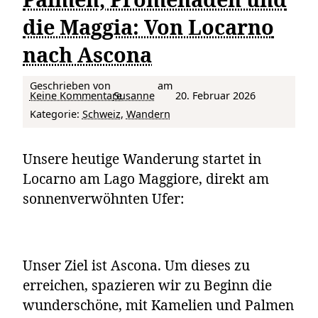
die Maggia: Von Locarno
nach Ascona
Geschrieben von
am
zu Palmen, Promenaden und die Maggia: Von Locarno nach Ascona
Keine Kommentare
Susanne
20. Februar 2026
Kategorie:
Schweiz
, 
Wandern
Unsere heutige Wanderung startet in
Locarno am Lago Maggiore, direkt am
sonnenverwöhnten Ufer:
Unser Ziel ist Ascona. Um dieses zu
erreichen, spazieren wir zu Beginn die
wunderschöne, mit Kamelien und Palmen