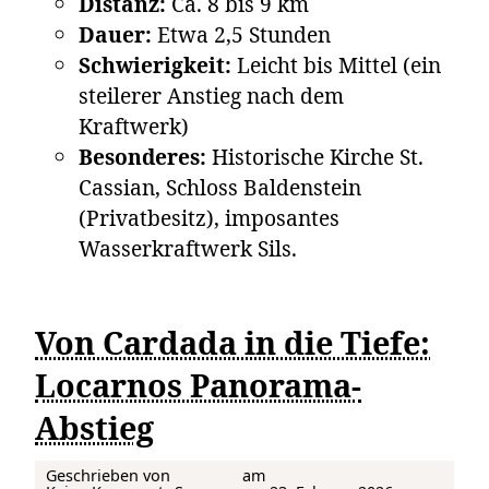
Distanz:
Ca. 8 bis 9 km
Dauer:
Etwa 2,5 Stunden
Schwierigkeit:
Leicht bis Mittel (ein
steilerer Anstieg nach dem
Kraftwerk)
Besonderes:
Historische Kirche St.
Cassian, Schloss Baldenstein
(Privatbesitz), imposantes
Wasserkraftwerk Sils.
Von Cardada in die Tiefe:
Locarnos Panorama-
Abstieg
Geschrieben von
am