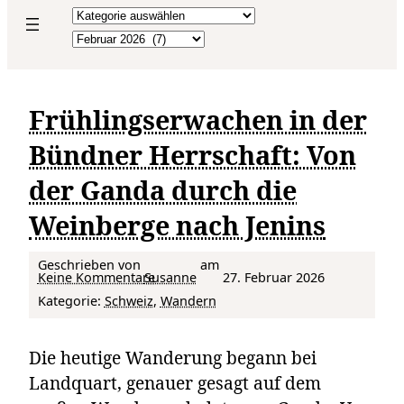
Kategorien
Archiv
Frühlingserwachen in der
Bündner Herrschaft: Von
der Ganda durch die
Weinberge nach Jenins
Geschrieben von
am
zu Frühlingserwachen in der Bündner Herrschaft: Von der Ganda durch die Weinberge nach Jenins
Keine Kommentare
Susanne
27. Februar 2026
Kategorie:
Schweiz
, 
Wandern
Die heutige Wanderung begann bei
Landquart, genauer gesagt auf dem