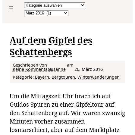
Kategorien
Archiv
Auf dem Gipfel des
Schattenbergs
Geschrieben von
am
zu Auf dem Gipfel des Schattenbergs
Keine Kommentare
Susanne
26. März 2016
Kategorie:
Bayern
, 
Bergtouren
, 
Winterwanderungen
Um die Mittagszeit Uhr brach ich auf
Guidos Spuren zu einer Gipfeltour auf
den Schattenberg auf. Wir waren zwanzig
Minuten vorher zusammen
losmarschiert, aber auf dem Marktplatz